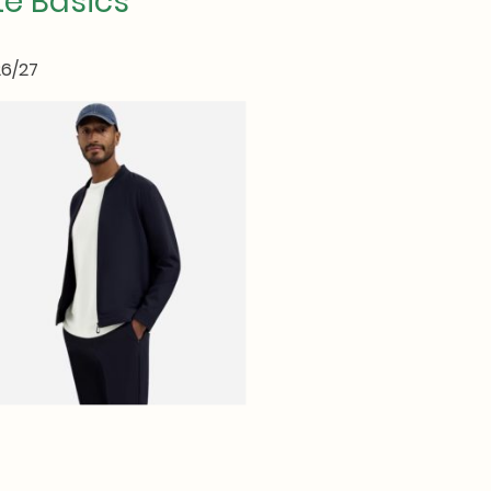
te Basics
26/27