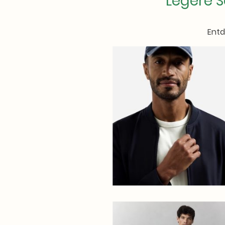
Legere S
Entd