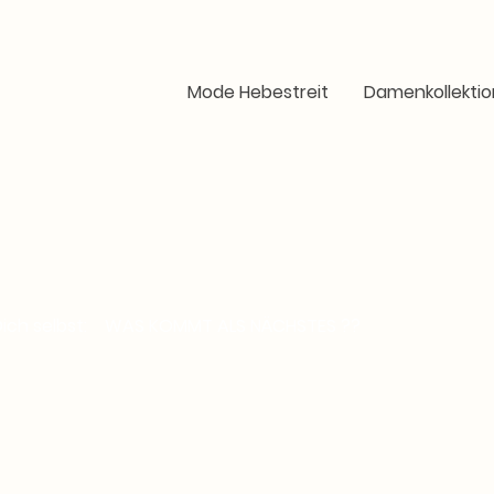
Mode Hebestreit
Damenkollektio
Dich selbst: WAS KOMMT ALS NÄCHSTES ??