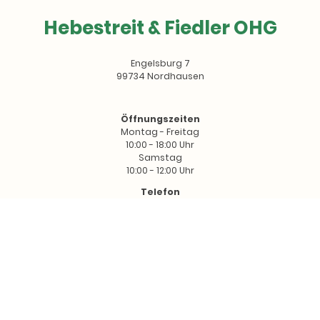
Hebestreit & Fiedler OHG
Engelsburg 7
99734 Nordhausen
Öffnungszeiten
Montag - Freitag
10:00 - 18:00 Uhr
Samstag
10:00 - 12:00 Uhr
Telefon
+49 36361 974350
E-Mail
mode.hebestreit@t-online.de