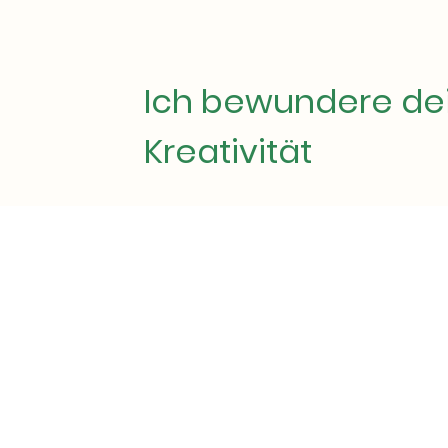
Ich bewundere de
Kreativität
Kompliment zu go...
MODE Hebestreit - Ihre erste Wahl für e
Mode
Kundenorientiert, kompetent und individ
bieten einzigartige Modeerlebnisse seit 
Entdecken Sie ihre neuen Lieblingsmo