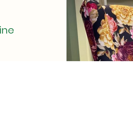
ine
xklusive
uell - Wir
1999.
mente