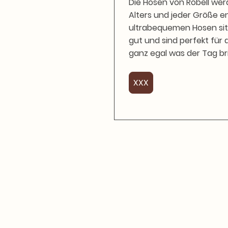
Die Hosen von Robell wer
Alters und jeder Größe e
ultrabequemen Hosen si
gut und sind perfekt für 
ganz egal was der Tag br
XXX