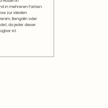
d Hosen in
nd in mehreren Farben.
ose zur idealen
enim, Bengalin oder
et, da jeder dieser
ügbar ist.