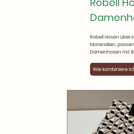
Robell H
Damenh
Robell Hosen überz
Materialien, passe
Damenhosen mit Be
Wie kombiniere ic