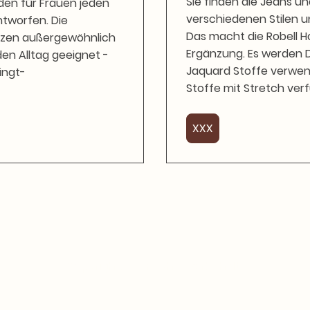
Sie finden die Jeans un
den für Frauen jeden
verschiedenen Stilen u
ntworfen. Die
Das macht die Robell H
tzen außergewöhnlich
Ergänzung. Es werden D
den Alltag geeignet -
Jaquard Stoffe verwend
ingt-
Stoffe mit Stretch verf
XXX
© Copyright. Alle Rechte vorbehalten.